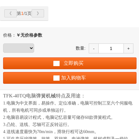
第
1
/1页
价格：
￥
无价格参数
数量:
-
+
立即购买
加入购物车
TFK-40TQ电脑
弹簧机械
特点及用途：
1.电脑为中文界面，易操作。定位准确，电脑可控制三至六个伺服电
机，所有电机可同步或单独运行。
2.电脑容易设计程式，电脑记忆容量可储存60款弹簧程式。
3.凸轮、送线、芯轴可正反转运行。
4.送线速度最快为70m/min，滑块行程可达60mm。
5.可生产压缩弹簧、扭簧、双扭簧、电池弹簧、线材成型及一些拉