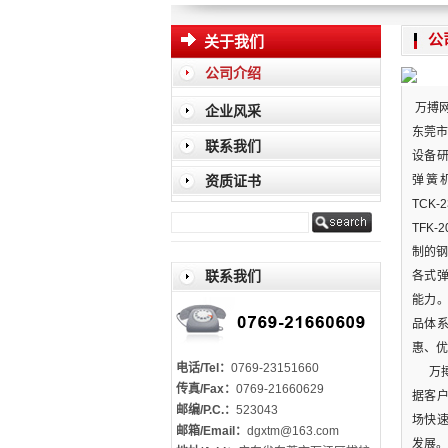
公
关于我们
公司介绍
万搏网
企业风采
东莞市
联系我们
设备
资质证书
弹簧机型
TCK-
TFK-
制的钢
联系我们
各式
能力
品体
惠、优
电话/Tel：
0769-23151660
万搏
传真/Fax：
0769-21660629
据客
邮编/P.C.：
523043
场快
邮箱/Email：
dgxtm@163.com
发展。