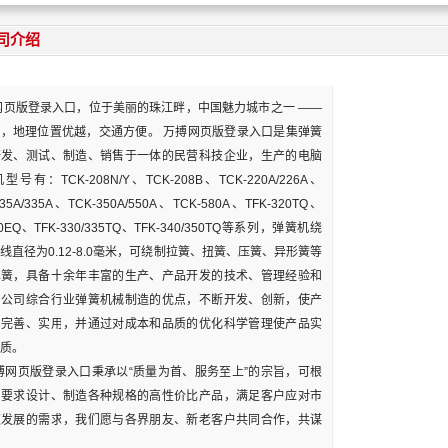
司介绍
页版登录入口，位于美丽的珠江畔，中国魅力城市之一 ——
，地理位置优越，交通方便。 万搏网页版登录入口是集弹簧
研发、测试、制造、销售于一体的民营科技企业，生产的电脑
号有：TCK-208N/Y、TCK-208B、TCK-220A/226A、
235A/335A、TCK-350A/550A、TCK-580A、TFK-320TQ、
20EQ、TFK-330/335TQ、TFK-340/350TQ等系列，弹簧机绕
线直径为0.12-8.0毫米，可绕制拉簧、扭簧、压簧、异形簧等
弹簧，具备十余年丰富的生产、产品开发的技术、管理经验和
。公司综合行业弹簧机械制造的优点，不断开发、创新，使产
系完善、实用，并通过对成本和品质的优化科学管理使产品实
质。
网页版登录入口秉承以“质量为首、服务至上”的宗旨，可根
户要求设计、制造各种规格的高性价比产品，满足客户应对市
速发展的需求，我们愿与各界朋友、新老客户共同合作，共谋