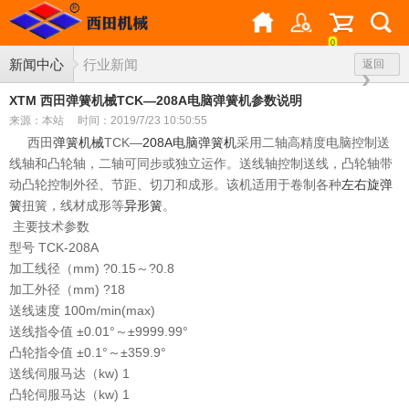
0
新闻中心
行业新闻
返回
XTM 西田弹簧机械TCK—208A电脑弹簧机参数说明
来源：本站
时间：2019/7/23 10:50:55
西田
弹簧机械
TCK—
208A
电脑弹簧机
采用二轴高精度电脑控制送
线轴和凸轮轴，二轴可同步或独立运作。送线轴控制送线，凸轮轴带
动凸轮控制外径、节距、切刀和成形。该机适用于卷制各种
左右旋弹
簧
扭簧，线材成形等
异形簧
。
主要技术参数
型号 TCK-208A
加工线径（mm) ?0.15～?0.8
加工外径（mm) ?18
送线速度 100m/min(max)
送线指令值 ±0.01°～±9999.99°
凸轮指令值 ±0.1°～±359.9°
送线伺服马达（kw) 1
凸轮伺服马达（kw) 1