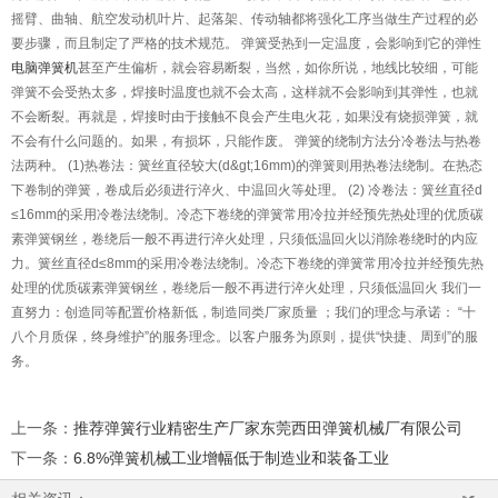
摇臂、曲轴、航空发动机叶片、起落架、传动轴都将强化工序当做生产过程的必
要步骤，而且制定了严格的技术规范。 弹簧受热到一定温度，会影响到它的弹性
电脑弹簧机
甚至产生偏析，就会容易断裂，当然，如你所说，地线比较细，可能
弹簧不会受热太多，焊接时温度也就不会太高，这样就不会影响到其弹性，也就
不会断裂。再就是，焊接时由于接触不良会产生电火花，如果没有烧损弹簧，就
不会有什么问题的。如果，有损坏，只能作废。 弹簧的绕制方法分冷卷法与热卷
法两种。
(1)
热卷法：簧丝直径较大
(d&gt;16mm)
的弹簧则用热卷法绕制。在热态
下卷制的弹簧，卷成后必须进行淬火、中温回火等处理。
(2)
冷卷法：簧丝直径
d
≤
16mm
的采用冷卷法绕制。冷态下卷绕的弹簧常用冷拉并经预先热处理的优质碳
素弹簧钢丝，卷绕后一般不再进行淬火处理，只须低温回火以消除卷绕时的内应
力。簧丝直径
d
≤
8mm
的采用冷卷法绕制。冷态下卷绕的弹簧常用冷拉并经预先热
处理的优质碳素弹簧钢丝，卷绕后一般不再进行淬火处理，只须低温回火 我们一
直努力：创造同等配置价格新低，制造同类厂家质量 ；我们的理念与承诺： “十
八个月质保，终身维护”的服务理念。以客户服务为原则，提供“快捷、周到”的服
务。
上一条
：
推荐弹簧行业精密生产厂家东莞西田弹簧机械厂有限公司
下一条
：
6.8%弹簧机械工业增幅低于制造业和装备工业