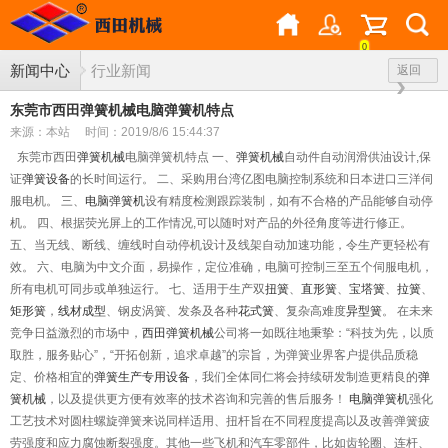
0
新闻中心
行业新闻
返回
东莞市西田弹簧机械电脑弹簧机特点
来源：本站
时间：2019/8/6 15:44:37
东莞市西田
弹簧机械
电脑弹簧机特点 一、
弹簧机械
自动件自动润滑供油设计
,
保
证
弹簧设备
的长时间运行。 二、采购用台湾亿图电脑控制系统和日本进口三洋伺
服电机。 三、
电脑弹簧机
设有精度检测跟踪装制，如有不合格的产品能够自动停
机。 四、根据荧光屏上的工作情况
,
可以随时对产品的外径角度等进行修正。
五、当无线、断线、缠线时自动停机设计及线架自动加速功能，令生产更轻松有
效。 六、电脑为中文介面，易操作，定位准确，电脑可控制三至五个伺服电机，
所有电机可同步或单独运行。 七、适用于生产双
扭簧
、
直形簧
、
宝塔簧
、
拉簧
、
矩形簧
，
线材成型
、钢皮涡簧、发条及各种
花式簧
、复杂高难度
异型簧
。 在未来
竞争日益激烈的市场中，
西田弹簧机械
公司将一如既往地秉挚：“科技为先，以质
取胜，服务贴心”，“开拓创新，追求卓越”的宗旨，为弹簧业界客户提供品质稳
定、价格相宜的
弹簧生产专用设备
，我们全体同仁将会持续研发制造更精良的
弹
簧机械
，以及提供更方便有效率的技术咨询和完善的售后服务！
电脑弹簧机
强化
工艺技术对圆柱螺旋弹簧来说同样适用、扭杆旨在不同程度提高以及改善弹簧疲
劳强度和应力腐蚀断裂强度。其他一些飞机和汽车零部件，比如齿轮圈、连杆、